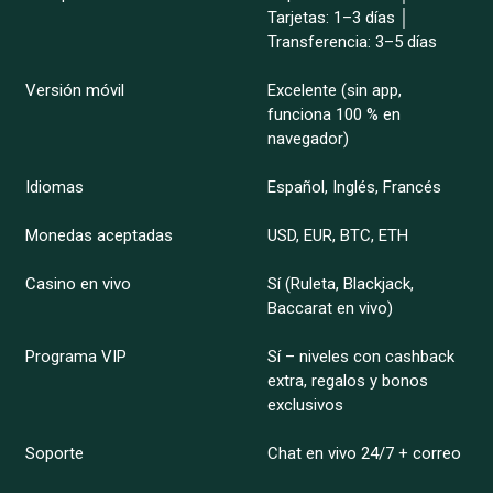
Tarjetas: 1–3 días │
Transferencia: 3–5 días
Versión móvil
Excelente (sin app,
funciona 100 % en
navegador)
Idiomas
Español, Inglés, Francés
Monedas aceptadas
USD, EUR, BTC, ETH
Casino en vivo
Sí (Ruleta, Blackjack,
Baccarat en vivo)
Programa VIP
Sí – niveles con cashback
extra, regalos y bonos
exclusivos
Soporte
Chat en vivo 24/7 + correo