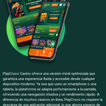
PlayCroco Casino ofrece una versión móvil optimizada que
garantiza una experiencia fluida y accesible desde cualquier
dispositivo moderno. Ya sea que uses un smartphone o una
tableta, la plataforma se adapta perfectamente a la pantalla,
ofreciendo una navegación intuitiva y un rendimiento rápido. A
diferencia de muchos casinos en línea, PlayCroco no requiere la
descarga de una aplicación adicional, lo que ahorra espacio de