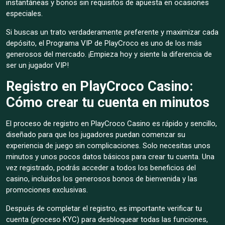
instantáneas y bonos sin requisitos de apuesta en ocasiones
especiales.
Si buscas un trato verdaderamente preferente y maximizar cada
depósito, el Programa VIP de PlayCroco es uno de los más
generosos del mercado. ¡Empieza hoy y siente la diferencia de
ser un jugador VIP!
Registro en PlayCroco Casino:
Cómo crear tu cuenta en minutos
El proceso de registro en PlayCroco Casino es rápido y sencillo,
diseñado para que los jugadores puedan comenzar su
experiencia de juego sin complicaciones. Solo necesitas unos
minutos y unos pocos datos básicos para crear tu cuenta. Una
vez registrado, podrás acceder a todos los beneficios del
casino, incluidos los generosos bonos de bienvenida y las
promociones exclusivas.
Después de completar el registro, es importante verificar tu
cuenta (proceso KYC) para desbloquear todas las funciones,