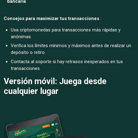
bancaria
Consejos para maximizar tus transacciones
:
Usa criptomonedas para transacciones más rápidas y
anónimas.
Verifica los límites mínimos y máximos antes de realizar un
depósito o retiro.
Contacta al soporte si hay retrasos inesperados en tus
transacciones.
Versión móvil: Juega desde
cualquier lugar