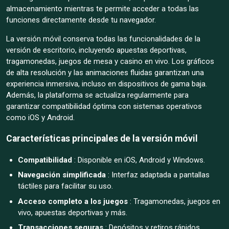
almacenamiento mientras te permite acceder a todas las
funciones directamente desde tu navegador.
La versión móvil conserva todas las funcionalidades de la
versión de escritorio, incluyendo apuestas deportivas,
tragamonedas, juegos de mesa y casino en vivo. Los gráficos
de alta resolución y las animaciones fluidas garantizan una
experiencia inmersiva, incluso en dispositivos de gama baja.
Además, la plataforma se actualiza regularmente para
garantizar compatibilidad óptima con sistemas operativos
como iOS y Android.
Características principales de la versión móvil
Compatibilidad
: Disponible en iOS, Android y Windows.
Navegación simplificada
: Interfaz adaptada a pantallas
táctiles para facilitar su uso.
Acceso completo a los juegos
: Tragamonedas, juegos en
vivo, apuestas deportivas y más.
Transacciones seguras
: Depósitos y retiros rápidos